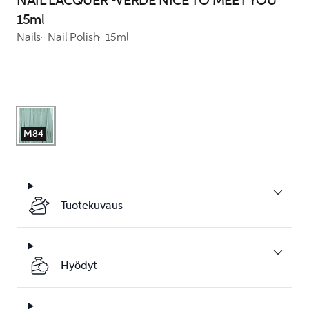
NAIL LACQUER -VERDE NICE TO MEET YOU
15ml
Nails
Nail Polish
15ml
M84
Tuotekuvaus
Hyödyt