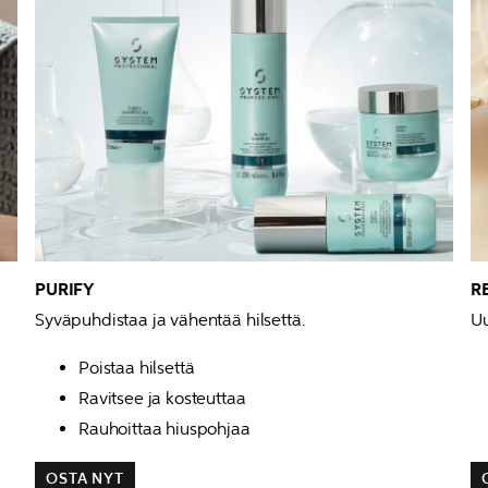
PURIFY
R
Syväpuhdistaa ja vähentää hilsettä.
Uu
Poistaa hilsettä
Ravitsee ja kosteuttaa
Rauhoittaa hiuspohjaa
OSTA NYT