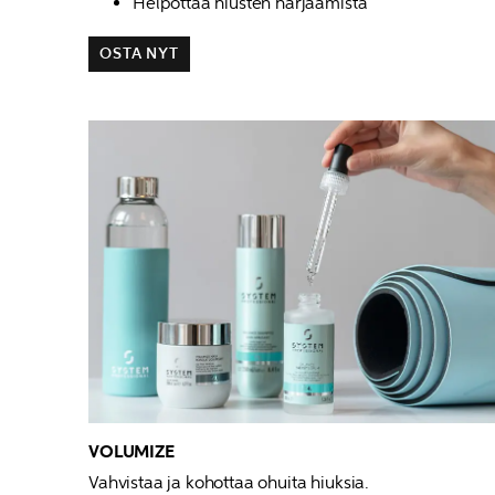
Helpottaa hiusten harjaamista
OSTA NYT
VOLUMIZE
Vahvistaa ja kohottaa ohuita hiuksia.