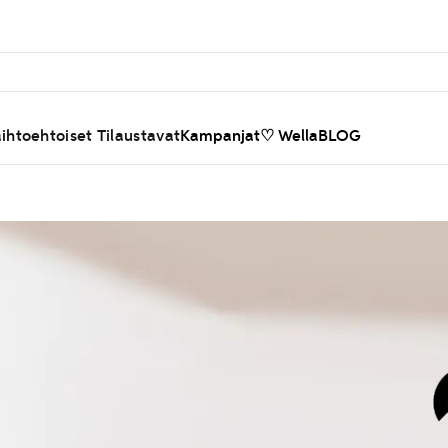
ihtoehtoiset Tilaustavat
Kampanjat
♡ WellaBLOG