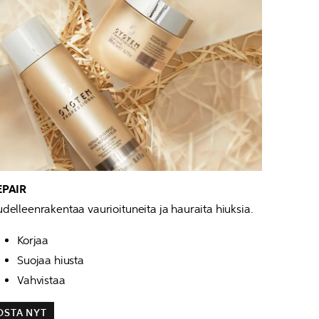
EPAIR
delleenrakentaa vaurioituneita ja hauraita hiuksia.
Korjaa
Suojaa hiusta
Vahvistaa
OSTA NYT