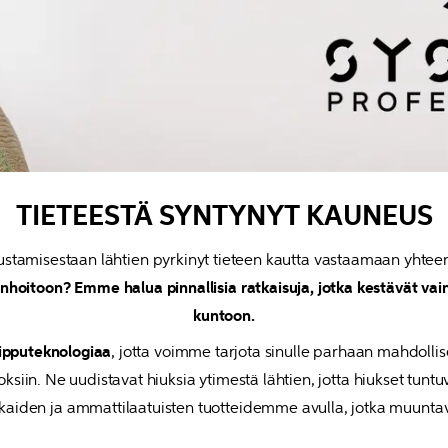
TIETEESTÄ SYNTYNYT KAUNEUS
enhoitoon? Emme halua pinnallisia ratkaisuja, jotka kestävät va
kuntoon.
uipputeknologiaa
, jotta voimme tarjota sinulle parhaan mahdolli
siin. Ne uudistavat hiuksia ytimestä lähtien, jotta hiukset tuntu
kaiden ja ammattilaatuisten tuotteidemme avulla, jotka muuntavat