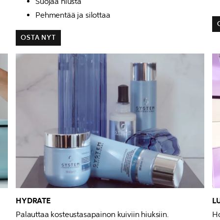
Suojaa hiusta
Pehmentää ja silottaa
OSTA NYT
L
Palauttaa kosteustasapainon kuiviin hiuksiin.
Ho