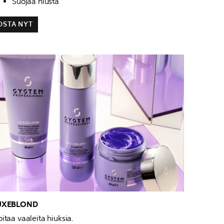
Suojaa hiusta
OSTA NYT
UXEBLOND
itaa vaaleita hiuksia.