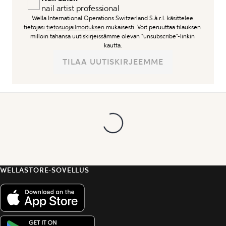
 nail artist professional
Wella International Operations Switzerland S.à.r.l. käsittelee 
tietojasi 
tietosuojailmoituksen
 mukaisesti. Voit peruuttaa tilauksen 
milloin tahansa uutiskirjeissämme olevan "unsubscribe"-linkin 
kautta.
TILAA UUTISKIRJEEMME
WELLASTORE-SOVELLUS