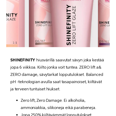
SHINEFINITY
 hiusvärillä saavutat sävyn joka kestää 
jopa 6 viikkoa. Kiilto jonka voit tuntea. ZERO lift a& 
ZERO damage, sävytarkat lopputulokset. Balanced 
pH -teknologian avulla saat tasapainoiset, kiiltävät 
ja terveen tuntuiset hiukset.
Zero lift, Zero Damage. Ei alkoholia, 
ammoniakkia, silikoneja eikä parabeneja.
Jopa 250% kiiltävämmät lopputulokset