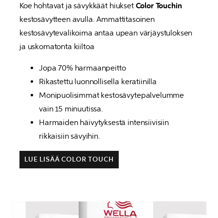
Koe hohtavat ja sävykkäät hiukset 
Color Touchin
kestosävytteen avulla. Ammattitasoinen 
kestosävytevalikoima antaa upean värjäystuloksen 
ja uskomatonta kiiltoa
Jopa 70% harmaanpeitto
Rikastettu luonnollisella keratiinilla
Monipuolisimmat kestosävytepalvelumme 
vain 15 minuutissa.
Harmaiden häivytyksestä intensiivisiin 
rikkaisiin sävyihin.
LUE LISÄÄ COLOR TOUCH