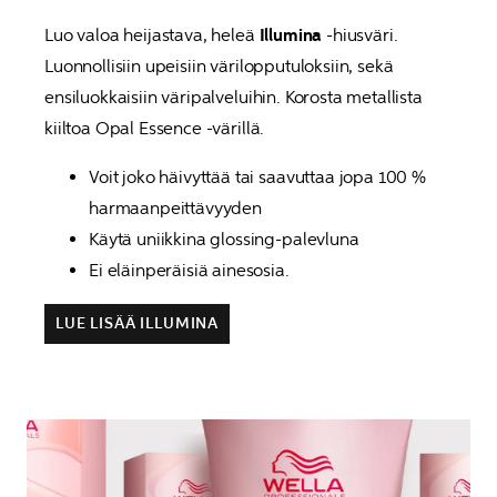
Luo valoa heijastava, heleä 
Illumina
 -hiusväri.  
Luonnollisiin upeisiin värilopputuloksiin, sekä 
ensiluokkaisiin väripalveluihin. Korosta metallista 
kiiltoa Opal Essence -värillä.
Voit joko häivyttää tai saavuttaa jopa 100 % 
harmaanpeittävyyden
Käytä uniikkina glossing-palevluna
Ei eläinperäisiä ainesosia.
LUE LISÄÄ ILLUMINA