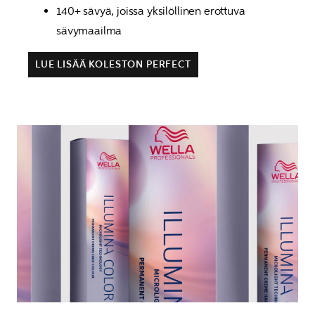
140+ sävyä, joissa yksilöllinen erottuva 
sävymaailma
LUE LISÄÄ KOLESTON PERFECT