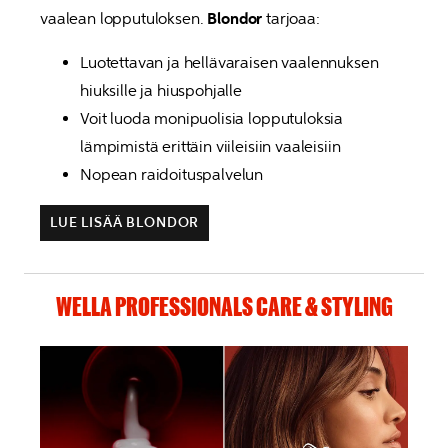
vaalean lopputuloksen. 
Blondor
 tarjoaa:
Luotettavan ja hellävaraisen vaalennuksen 
hiuksille ja hiuspohjalle
Voit luoda monipuolisia lopputuloksia 
lämpimistä erittäin viileisiin vaaleisiin
Nopean raidoituspalvelun
LUE LISÄÄ BLONDOR
WELLA PROFESSIONALS CARE & STYLING