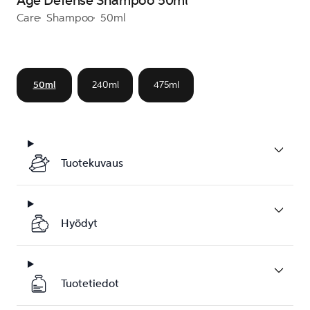
Age Defense Shampoo 50ml
Care
Shampoo
50ml
50ml
240ml
475ml
Tuotekuvaus
Hyödyt
Tuotetiedot