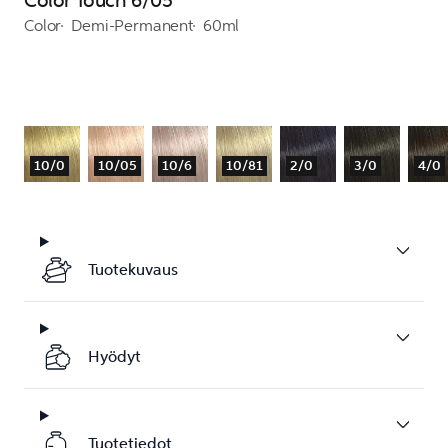
Color Touch 6/05
Color
Demi-Permanent
60ml
10/0
10/05
10/6
10/81
2/0
3/0
4/0
Tuotekuvaus
Hyödyt
Tuotetiedot