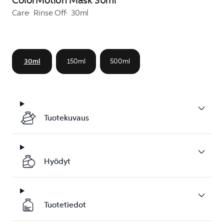
ColorMotion Mask 30ml
Care
Rinse Off
30ml
30ml
150ml
500ml
Tuotekuvaus
Hyödyt
Tuotetiedot