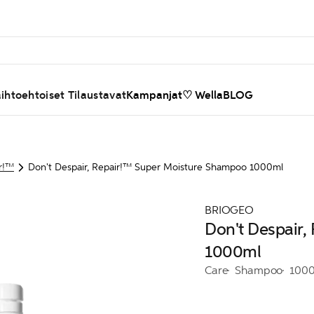
ihtoehtoiset Tilaustavat
Kampanjat
♡ WellaBLOG
ir!™
Don't Despair, Repair!™ Super Moisture Shampoo 1000ml
BRIOGEO
Don't Despair
1000ml
Care
Shampoo
100