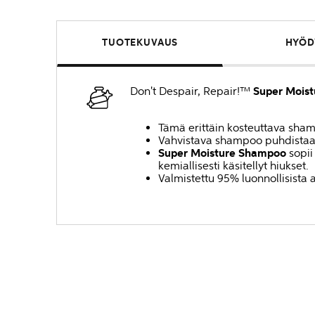
TUOTEKUVAUS
HYÖD
Don't Despair, Repair!™
Super Mois
Tämä erittäin kosteuttava shamp
Vahvistava shampoo puhdistaa hi
Super Moisture Shampoo
sopii 
kemiallisesti käsitellyt hiukset.
Valmistettu 95% luonnollisista a