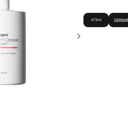
473ml
1000m