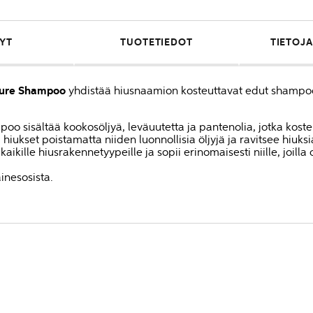
YT
TUOTETIEDOT
TIETOJA
ture Shampoo
yhdistää hiusnaamion kosteuttavat edut shampoo
oo sisältää kookosöljyä, leväuutetta ja pantenolia, jotka kosteu
ukset poistamatta niiden luonnollisia öljyjä ja ravitsee hiuksia
kaikille hiusrakennetyypeille ja sopii erinomaisesti niille, joilla 
inesosista.