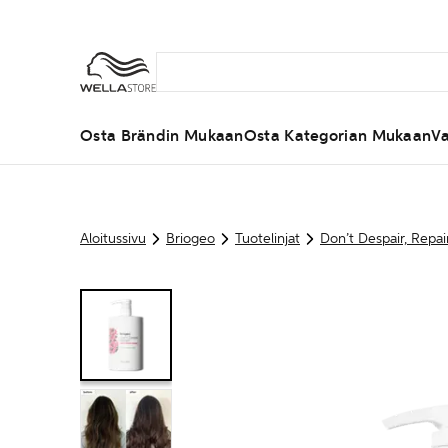
Osta Brändin Mukaan
Osta Kategorian Mukaan
Va
Aloitussivu
Briogeo
Tuotelinjat
Don’t Despair, Repa