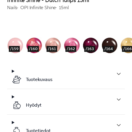
Infinite Shine - Dutch Tulips 15ml
Nails
OPI Infinite Shine
15ml
/159
/160
/161
/162
/163
/164
/166
Tuotekuvaus
Hyödyt
Tuotetiedot