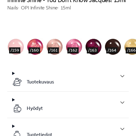
Infinite Shine - You Don't Know Jacques! 15ml
Nails
OPI Infinite Shine
15ml
/159
/160
/161
/162
/163
/164
/166
Tuotekuvaus
Hyödyt
Tuotetiedot