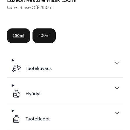
Luxeoil Restore Mask 150ml
Care
Rinse Off
150ml
150ml
400ml
Tuotekuvaus
Hyödyt
Tuotetiedot