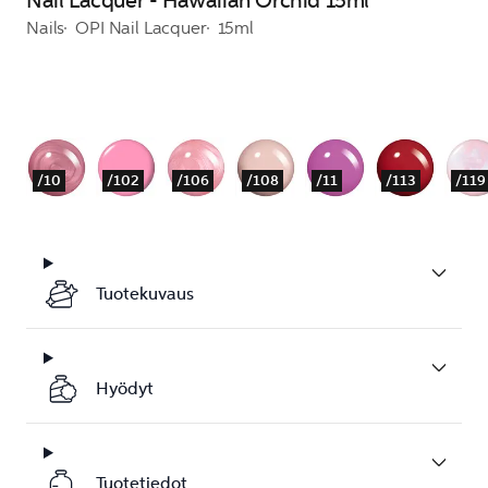
Nail Lacquer - Hawaiian Orchid 15ml
Nails
OPI Nail Lacquer
15ml
/10
/102
/106
/108
/11
/113
/119
Tuotekuvaus
Hyödyt
Tuotetiedot