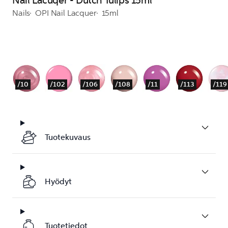
Nail Lacuqer - Dutch Tulips 15ml
Nails
OPI Nail Lacquer
15ml
/10
/102
/106
/108
/11
/113
/119
Tuotekuvaus
Hyödyt
Tuotetiedot