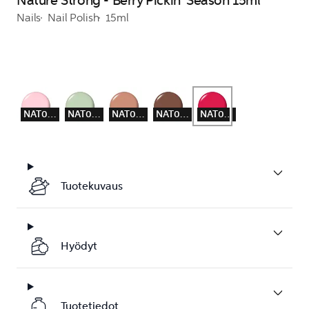
Nature Strong - Berry Pickin' Season 15ml
Nails
Nail Polish
15ml
NAT043
NAT046
NAT047
NAT048
NAT049
Tuotekuvaus
Hyödyt
Tuotetiedot