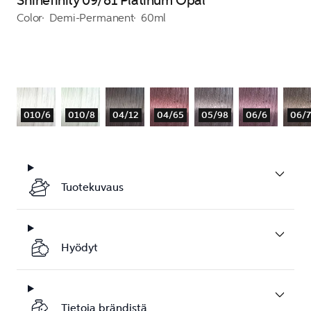
Shinefinity 09/81 Platinum Opal
Color
Demi-Permanent
60ml
010/6
010/8
04/12
04/65
05/98
06/6
06/7
Tuotekuvaus
Hyödyt
Tietoja brändistä