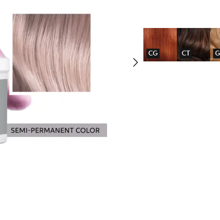
CG
CT
G