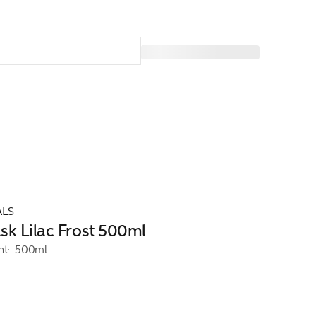
ALS
sk Lilac Frost 500ml
nt
500ml