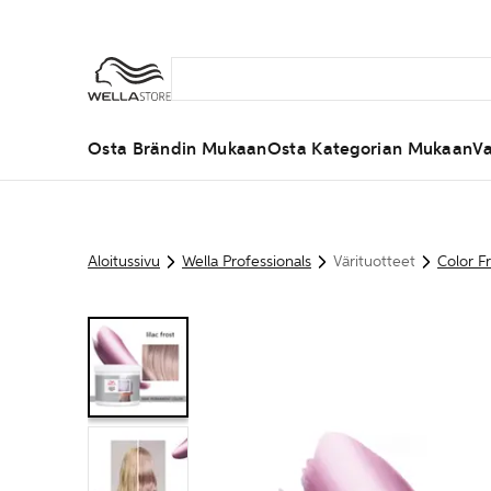
Osta Brändin Mukaan
Osta Kategorian Mukaan
Va
Aloitussivu
Wella Professionals
Värituotteet
Color F