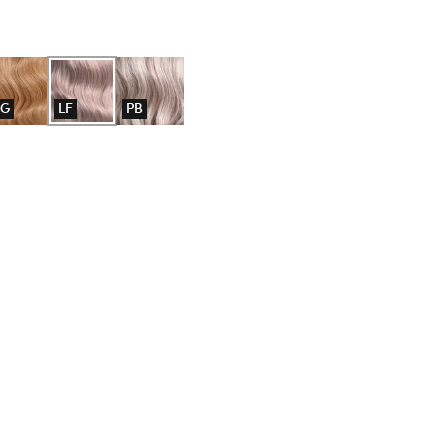
G
LF
PB