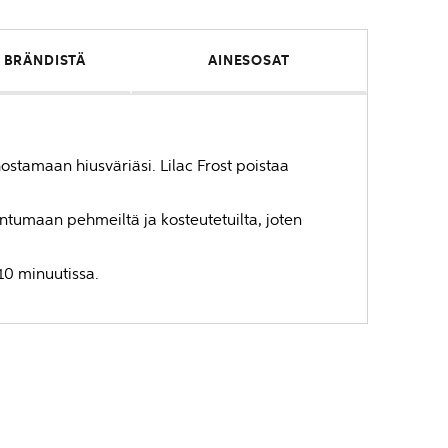
 BRÄNDISTÄ
AINESOSAT
stamaan hiusväriäsi. Lilac Frost poistaa
untumaan pehmeiltä ja kosteutetuilta, joten
 10 minuutissa.