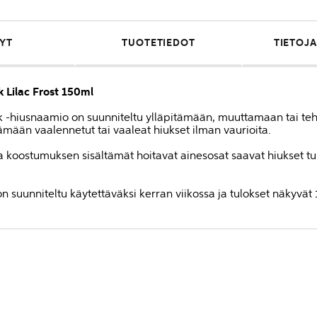
YT
TUOTETIEDOT
TIETOJA
k Lilac Frost 150ml
 -hiusnaamio on suunniteltu ylläpitämään, muuttamaan tai teho
äämään vaalennetut tai vaaleat hiukset ilman vaurioita.
 ja koostumuksen sisältämät hoitavat ainesosat saavat hiukset t
n suunniteltu käytettäväksi kerran viikossa ja tulokset näkyvät