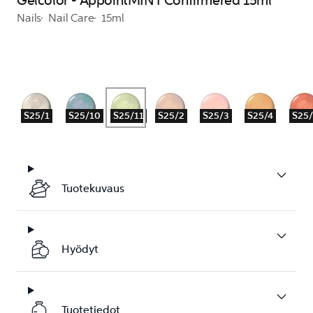
Gelcolor - AppointMINT Confirmered 15ml
Nails
Nail Care
15ml
S25/1
S25/10
S25/11
S25/2
S25/3
S25/4
S25
Tuotekuvaus
Hyödyt
Tuotetiedot